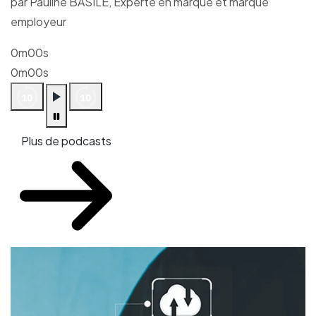
par Pauline BASILE, Experte en marque et marque
employeur
0m00s
0m00s
Plus de podcasts