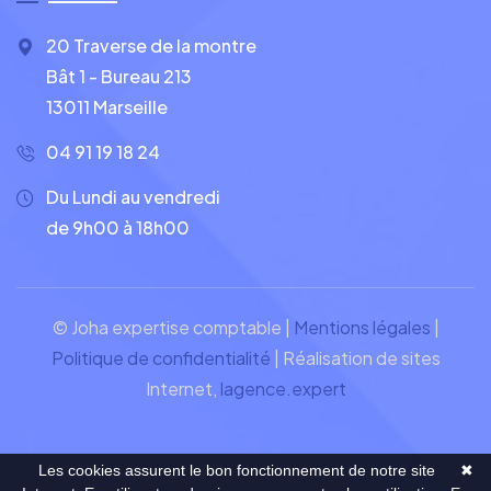
20 Traverse de la montre
Bât 1 - Bureau 213
13011 Marseille
04 91 19 18 24
Du Lundi au vendredi
de 9h00 à 18h00
© Joha expertise comptable |
Mentions légales
|
Politique de confidentialité
| Réalisation de sites
Internet,
lagence.expert
Les cookies assurent le bon fonctionnement de notre site
✖