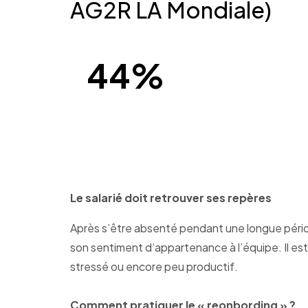
AG2R LA Mondiale)
44%
des salariés estiment qu’aucune action n’es
d’un salarié absent.
Le salarié doit retrouver ses repères
Après s’être absenté pendant une longue période 
son sentiment d’appartenance à l’équipe. Il est a
stressé ou encore peu productif.
Comment pratiquer le « reonbording » ?