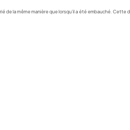
arié de la même manière que lorsqu’il a été embauché. Cette 
rrêt maladie fragilise une personne. Lors de son
l, elle peut se sentir dévalorisée ou avoir un sent
e » s’il a changé physiquement (suite à un lourd
ou à un accident).
reonbording » est donc primordial pour apporter
ance au salarié et qu’il sente qu’il est attendu au
l’entreprise.