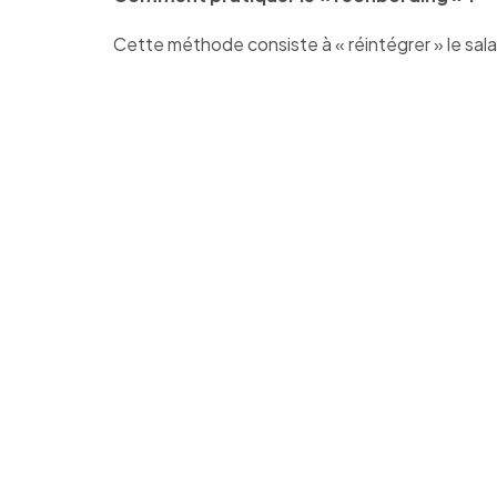
Cette méthode consiste à « réintégrer » le sal
Un long a
travai
d’impostur
Le « 
réassur