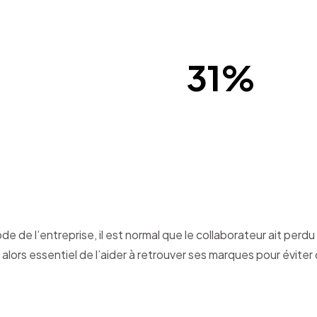
31%
t mise en place au retour
Au-delà de 3 mois d’absen
sentir mobilisés dans leu
de l’entreprise, il est normal que le collaborateur ait perdu 
lors essentiel de l’aider à retrouver ses marques pour éviter qu’