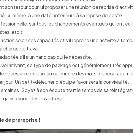
t son retour pour lui proposer une réunion de reprise d'activi
alarié lui-même, à une date antérieure à sa reprise de poste.
ofessionnelle, sur tous les changements éventuels qui ont eu
stes, etc.).
 d’action selon ses capacités et s’il reprend une activité à t
la charge de travail.
aptée s’il a un handicap qui le nécessite.
ouvel arrivant, ce type de package est généralement très appr
, le nécessaire de bureau ou encore des mots d’encourageme
 jour. Un petit-déjeuner d’équipe favorisera la convivialité.
 semaines. Soyez à son écoute tout le temps de sa réintégrat
organisationnelles ou autres).
le de préreprise !