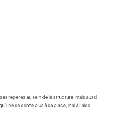
ce, les salariés ne sont plus que 31% à se
r entreprise
ses repères au sein de la structure, mais aussi
il ne se sente plus à sa place, mal à l’aise,