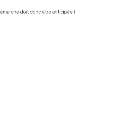
démarche doit donc être anticipée !
 retour au
iment «
 traitement
 de la
 sein de