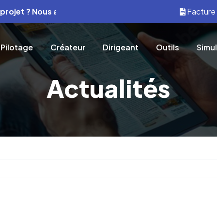
 Nous avons les solutions.
Contactez-nous pour un devis rap
Facture 
Pilotage
Créateur
Dirigeant
Outils
Simu
Actualités