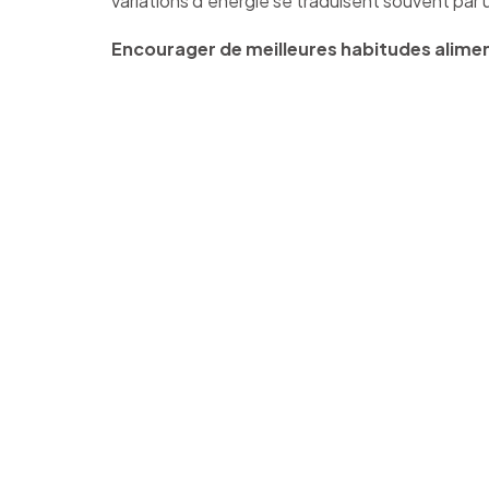
variations d’énergie se traduisent souvent par
Encourager de meilleures habitudes alimen
Améliore
alime
environnem
un nivea
facileme