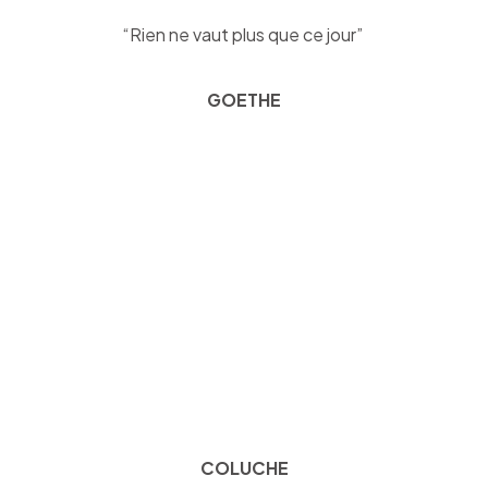
“Rien ne vaut plus que ce jour”
GOETHE
“Les portes de l’avenir sont ouvertes
à ceux qui savent les pousser “
COLUCHE