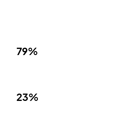
sont adeptes des bonnes résolutions de
début d‘année
79%
des Français ont pris de bonnes résolutions
l’année dernière
23%
souhaitaient améliorer leur statut
professionnel